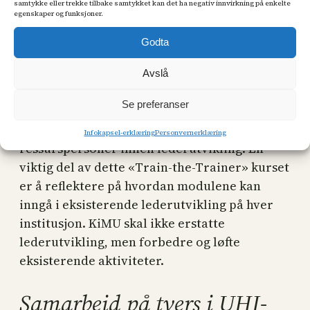
samtykke eller trekke tilbake samtykket kan det ha negativ innvirkning på enkelte
egenskaper og funksjoner.
Godta
Trening av lederutviklere
Avslå
Se preferanser
Prosjektet vil gjennomføre
trening og
opplæring
av sektorens egne
Infokapsel-erklæring
Personvernerklæring
ressurspersoner innen lederutvikling. En
viktig del av dette «Train-the-Trainer» kurset
er å reflektere på hvordan modulene kan
inngå i eksisterende lederutvikling på hver
institusjon. KiMU skal ikke erstatte
lederutvikling, men forbedre og løfte
eksisterende aktiviteter.
Samarbeid på tvers i UHI-