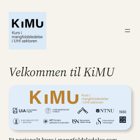
Hopp
til
innhold
Velkommen til KiMU
Et nasjonalt kurs i mangfoldsledelse som